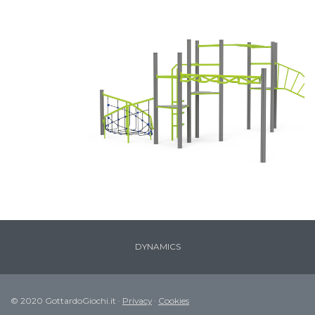
DYNAMICS
© 2020 GottardoGiochi.it ·
Privacy
·
Cookies